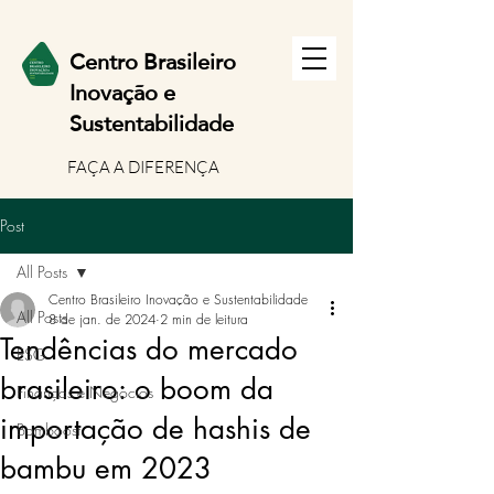
Centro Brasileiro
Inov
ação e
Sustentabilidade
FAÇA A DIFERENÇA
Post
All Posts
Centro Brasileiro Inovação e Sustentabilidade
All Posts
8 de jan. de 2024
2 min de leitura
Tendências do mercado
ESG
brasileiro: o boom da
Finanças e Negócios
importação de hashis de
Bamboost
bambu em 2023