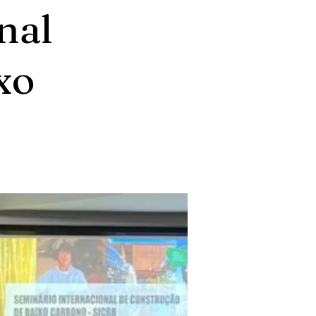
nal
xo