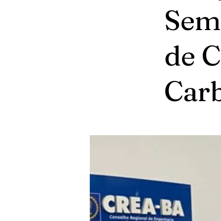
Semi
de C
Car