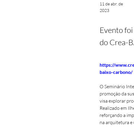
11 de abr. de
2023
Evento foi
do Crea-B
https://www.cre
baixo-carbono/
O Seminário Inte
promoção da sust
visa explorar pr
Realizado em Ilh
reforçando a imp
na arquitetura e