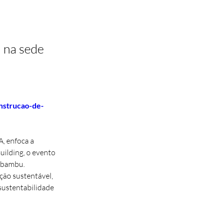
) na sede
nstrucao-de-
, enfoca a 
ilding, o evento 
 bambu. 
ção sustentável, 
sustentabilidade 