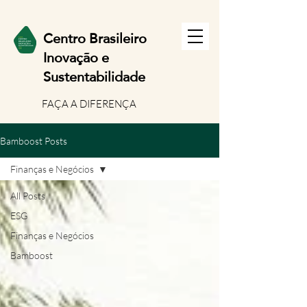
Centro Brasileiro
Inov
ação e
Sustentabilidade
FAÇA A DIFERENÇA
Bamboost Posts
Finanças e Negócios
All Posts
ESG
Finanças e Negócios
Bamboost