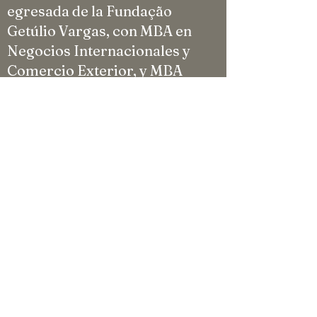
egresada de la Fundação
Getúlio Vargas, con MBA en
Negocios Internacionales y
Comercio Exterior, y MBA
adicional en Gestión
Estratégica y Económica de
Negocios, la ejecutiva está
comprometida con la
innovación y la
sostenibilidad.
Plataforma
Lattes:
http://lattes.cnpq.br/1
808406967861547
LinkedIn:
www.linkedin.com/